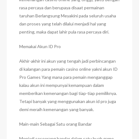
rasa percaya dan berupaya disaat permainan
taruhan Berlangsung Meyakini pada seluruh usaha
dan proses yang telah dilalui menjadi hal yang
penting, maka dapat lahir pula rasa percaya diri.
Memakai Akun ID Pro
Akhir-akhir ini akun yang tengah jadi perbincangan
di kalangan para pemain casino online yakni akun ID
Pro Games Yang mana para pemain menganggap
kalau akun ini mempunyai kemampuan dalam
memberikan kemenangan bagi tiap-tiap pemiliknya.
Tetapi banyak yang menggunakan akun id pro juga
demi meraih kemenangan yang banyak.
Main-main Sebagai Satu orang Bandar
Menjadi seseorang bandar dalam satu buah game