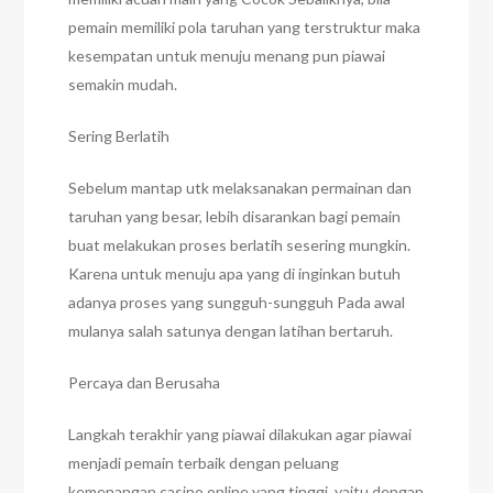
pemain memiliki pola taruhan yang terstruktur maka
kesempatan untuk menuju menang pun piawai
semakin mudah.
Sering Berlatih
Sebelum mantap utk melaksanakan permainan dan
taruhan yang besar, lebih disarankan bagi pemain
buat melakukan proses berlatih sesering mungkin.
Karena untuk menuju apa yang di inginkan butuh
adanya proses yang sungguh-sungguh Pada awal
mulanya salah satunya dengan latihan bertaruh.
Percaya dan Berusaha
Langkah terakhir yang piawai dilakukan agar piawai
menjadi pemain terbaik dengan peluang
kemenangan casino online yang tinggi, yaitu dengan