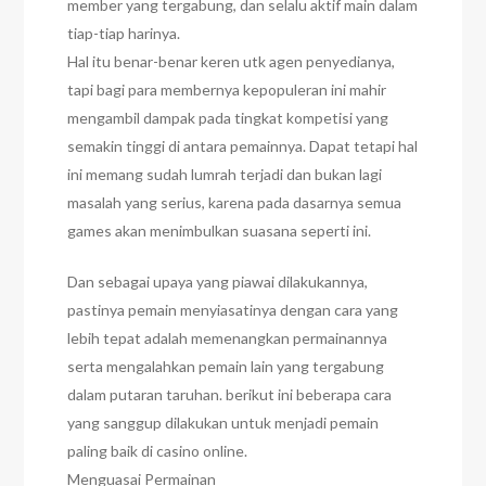
member yang tergabung, dan selalu aktif main dalam
tiap-tiap harinya.
Hal itu benar-benar keren utk agen penyedianya,
tapi bagi para membernya kepopuleran ini mahir
mengambil dampak pada tingkat kompetisi yang
semakin tinggi di antara pemainnya. Dapat tetapi hal
ini memang sudah lumrah terjadi dan bukan lagi
masalah yang serius, karena pada dasarnya semua
games akan menimbulkan suasana seperti ini.
Dan sebagai upaya yang piawai dilakukannya,
pastinya pemain menyiasatinya dengan cara yang
lebih tepat adalah memenangkan permainannya
serta mengalahkan pemain lain yang tergabung
dalam putaran taruhan. berikut ini beberapa cara
yang sanggup dilakukan untuk menjadi pemain
paling baik di casino online.
Menguasai Permainan