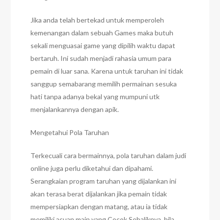
Jika anda telah bertekad untuk memperoleh
kemenangan dalam sebuah Games maka butuh
sekali menguasai game yang dipilih waktu dapat
bertaruh. Ini sudah menjadi rahasia umum para
pemain di luar sana. Karena untuk taruhan ini tidak
sanggup semabarang memilih permainan sesuka
hati tanpa adanya bekal yang mumpuni utk
menjalankannya dengan apik.
Mengetahui Pola Taruhan
Terkecuali cara bermainnya, pola taruhan dalam judi
online juga perlu diketahui dan dipahami.
Serangkaian program taruhan yang dijalankan ini
akan terasa berat dijalankan jika pemain tidak
mempersiapkan dengan matang, atau ia tidak
memiliki acuan main yang Cocok Sebaliknya, bila