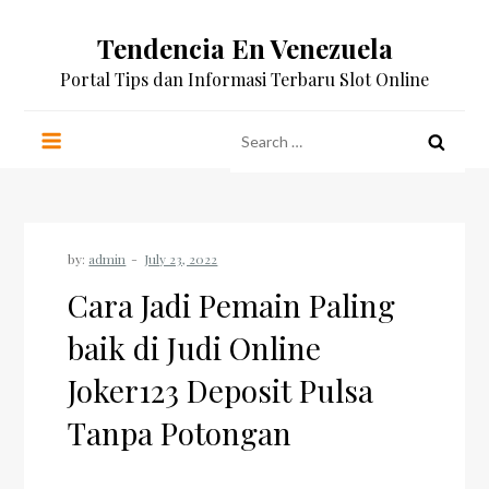
Skip
Tendencia En Venezuela
to
content
Portal Tips dan Informasi Terbaru Slot Online
Search
for:
by:
admin
Cara Jadi Pemain Paling
baik di Judi Online
Joker123 Deposit Pulsa
Tanpa Potongan