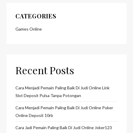
CATEGORIES
Games Online
Recent Posts
Cara Menjadi Pemain Paling Baik Di Judi Online Link
Slot Deposit Pulsa Tanpa Potongan
Cara Menjadi Pemain Paling Baik Di Judi Online Poker
Online Deposit 10rb
Cara Jadi Pemain Paling Baik Di Judi Online Joker123