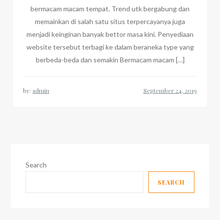
bermacam macam tempat. Trend utk bergabung dan
memainkan di salah satu situs terpercayanya juga
menjadi keinginan banyak bettor masa kini. Penyediaan
website tersebut terbagi ke dalam beraneka type yang
berbeda-beda dan semakin Bermacam macam […]
by:
admin
Search
SEARCH