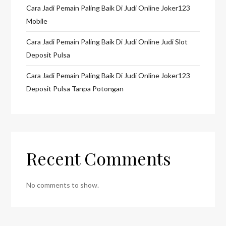
Cara Jadi Pemain Paling Baik Di Judi Online Joker123
Mobile
Cara Jadi Pemain Paling Baik Di Judi Online Judi Slot
Deposit Pulsa
Cara Jadi Pemain Paling Baik Di Judi Online Joker123
Deposit Pulsa Tanpa Potongan
Recent Comments
No comments to show.