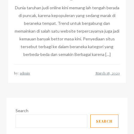
Dunia taruhan judi online kini memang lah tengah berada
di puncak, karena kepopuleran yang sedang marak di
beraneka tempat. Trend untuk bergabung dan
memainkan di salah satu website terpercayanya juga jadi
kemauan banyak bettor masa kini. Penyediaan situs
tersebut terbagi ke dalam beraneka kategori yang
berbeda-beda dan semakin Berbagai karena […]
by:
admin
Search
SEARCH