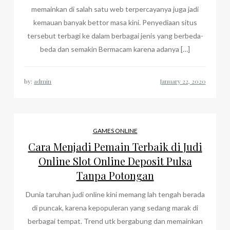
memainkan di salah satu web terpercayanya juga jadi
kemauan banyak bettor masa kini. Penyediaan situs
tersebut terbagi ke dalam berbagai jenis yang berbeda-
beda dan semakin Bermacam karena adanya […]
by:
admin
GAMES ONLINE
Cara Menjadi Pemain Terbaik di Judi
Online Slot Online Deposit Pulsa
Tanpa Potongan
Dunia taruhan judi online kini memang lah tengah berada
di puncak, karena kepopuleran yang sedang marak di
berbagai tempat. Trend utk bergabung dan memainkan