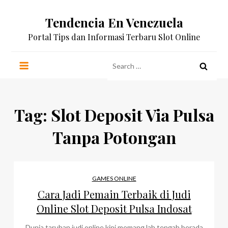
Skip
Tendencia En Venezuela
to
content
Portal Tips dan Informasi Terbaru Slot Online
Search
for:
Tag:
Slot Deposit Via Pulsa
Tanpa Potongan
GAMES ONLINE
Cara Jadi Pemain Terbaik di Judi
Online Slot Deposit Pulsa Indosat
Dunia taruhan judi online kini memang lah tengah berada