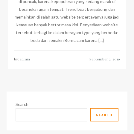
di puncak, karena kepopuleran yang sedang marak di
beraneka ragam tempat. Trend buat bergabung dan
memainkan di salah satu website terpercayanya juga jadi
kemauan banyak bettor masa kini. Penyediaan website
tersebut terbagi ke dalam beragam type yang berbeda-
beda dan semakin Bermacam karena […]
by:
admin
Search
SEARCH