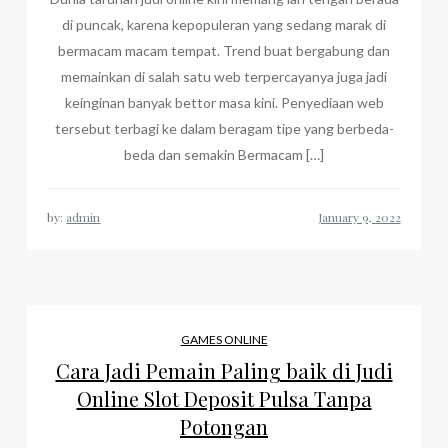
di puncak, karena kepopuleran yang sedang marak di
bermacam macam tempat. Trend buat bergabung dan
memainkan di salah satu web terpercayanya juga jadi
keinginan banyak bettor masa kini. Penyediaan web
tersebut terbagi ke dalam beragam tipe yang berbeda-
beda dan semakin Bermacam […]
by:
admin
GAMES ONLINE
Cara Jadi Pemain Paling baik di Judi
Online Slot Deposit Pulsa Tanpa
Potongan