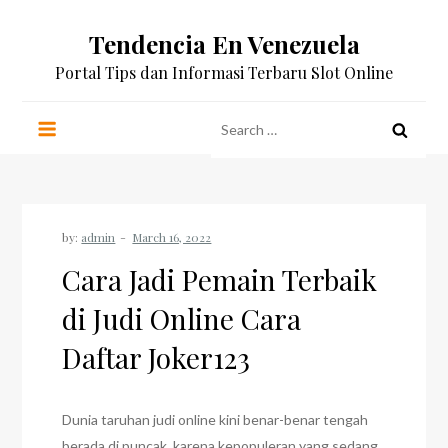
Skip
Tendencia En Venezuela
to
content
Portal Tips dan Informasi Terbaru Slot Online
Search
for:
by:
admin
Cara Jadi Pemain Terbaik
di Judi Online Cara
Daftar Joker123
Dunia taruhan judi online kini benar-benar tengah
berada di puncak, karena kepopuleran yang sedang