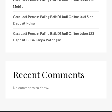
Mobile
Cara Jadi Pemain Paling Baik Di Judi Online Judi Slot
Deposit Pulsa
Cara Jadi Pemain Paling Baik Di Judi Online Joker123
Deposit Pulsa Tanpa Potongan
Recent Comments
No comments to show.