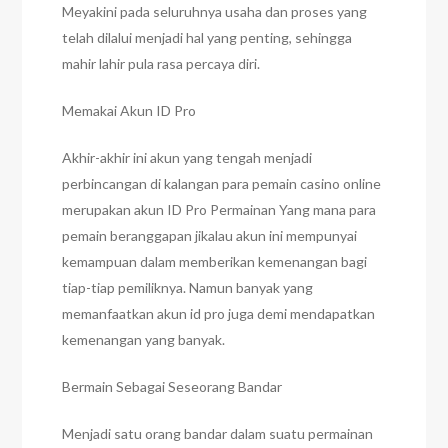
Meyakini pada seluruhnya usaha dan proses yang
telah dilalui menjadi hal yang penting, sehingga
mahir lahir pula rasa percaya diri.
Memakai Akun ID Pro
Akhir-akhir ini akun yang tengah menjadi
perbincangan di kalangan para pemain casino online
merupakan akun ID Pro Permainan Yang mana para
pemain beranggapan jikalau akun ini mempunyai
kemampuan dalam memberikan kemenangan bagi
tiap-tiap pemiliknya. Namun banyak yang
memanfaatkan akun id pro juga demi mendapatkan
kemenangan yang banyak.
Bermain Sebagai Seseorang Bandar
Menjadi satu orang bandar dalam suatu permainan