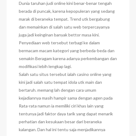
Dunia taruhan judi online kini benar-benar tengah
berada di puncak, karena kepopuleran yang sedang
marak di beraneka tempat. Trend utk bergabung
dan memainkan di salah satu web terpercayanya
juga jadi keinginan banyak bettor masa kini.
Penyediaan web tersebut terbagi ke dalam
bermacam macam kategori yang berbeda-beda dan
semakin Beragam karena adanya perkembangan dan
modifikasi lebih lengkap lagi.
Salah satu situs tersebut ialah casino online yang
kini jadi salah satu tempat idola utk main dan
bertaruh. memang lah dengan cara umum
kejadiannya masih hampir sama dengan agen pada
Rata-rata namun ia memiliki ciri khas lain yang
tentunya jadi faktor daya tarik yang dapat menarik
perhatian dan kesukaan besar dari beraneka
kalangan. Dan hal ini tentu saja menjadikannya