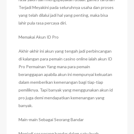
Terjadi Meyakini pada seluruhnya usaha dan proses
yang telah dilalui jadi hal yang penting, maka bisa
lahir pula rasa percaya diri.
Memakai Akun ID Pro
Akhir-akhir ini akun yang tengah jadi perbincangan
di kalangan para pemain casino online ialah akun ID
Pro Permainan Yang mana para pemain
beranggapan apabila akun ini mempunyai kekuatan
dalam memberikan kemenangan bagi tiap-tiap
pemiliknya. Tapi banyak yang menggunakan akun id
pro juga demi mendapatkan kemenangan yang
banyak.
Main-main Sebagai Seorang Bandar
Menjadi seseorang bandar dalam satu buah