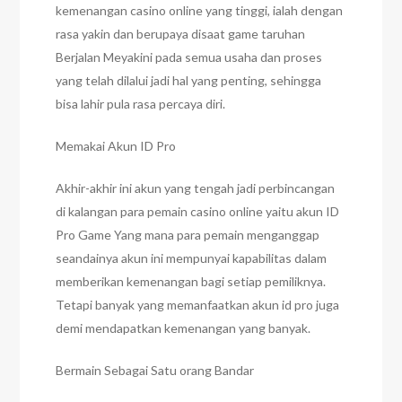
kemenangan casino online yang tinggi, ialah dengan
rasa yakin dan berupaya disaat game taruhan
Berjalan Meyakini pada semua usaha dan proses
yang telah dilalui jadi hal yang penting, sehingga
bisa lahir pula rasa percaya diri.
Memakai Akun ID Pro
Akhir-akhir ini akun yang tengah jadi perbincangan
di kalangan para pemain casino online yaitu akun ID
Pro Game Yang mana para pemain menganggap
seandainya akun ini mempunyai kapabilitas dalam
memberikan kemenangan bagi setiap pemiliknya.
Tetapi banyak yang memanfaatkan akun id pro juga
demi mendapatkan kemenangan yang banyak.
Bermain Sebagai Satu orang Bandar