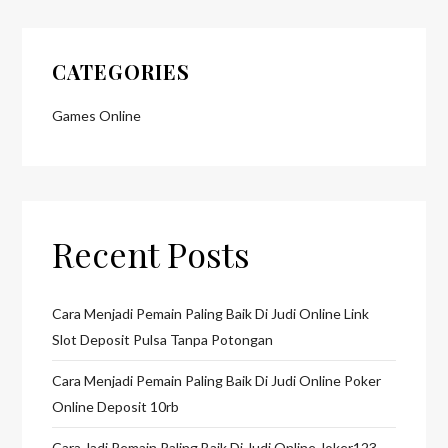
CATEGORIES
Games Online
Recent Posts
Cara Menjadi Pemain Paling Baik Di Judi Online Link
Slot Deposit Pulsa Tanpa Potongan
Cara Menjadi Pemain Paling Baik Di Judi Online Poker
Online Deposit 10rb
Cara Jadi Pemain Paling Baik Di Judi Online Joker123