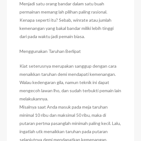
Menjadi satu orang bandar dalam satu buah
permainan memang lah pilihan paling rasional.
Kenapa seperti itu? Sebab, winrate atau jumlah
kemenangan yang bakal bandar miliki lebih tinggi
dari pada waktu jadi pemain biasa.
Menggunakan Taruhan Berlipat
Kiat seterusnya merupakan sanggup dengan cara
menaikkan taruhan demi mendapati kemenangan.
Walau kedengaran gila, namun teknik ini dapat
mengecoh lawan lho, dan sudah terbukti pemain lain
melakukannya.
Misalnya saat Anda masuk pada meja taruhan
minimal 10 ribu dan maksimal 50 ribu, maka di
putaran pertma pasanglah minimah paling kecil. Lalu,
ingatlah utk menaikkan taruhan pada putaran
selanjutnya demi mendapatkan kemenangan.