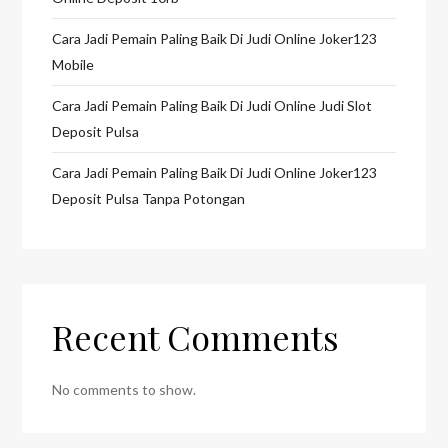
Cara Jadi Pemain Paling Baik Di Judi Online Joker123
Mobile
Cara Jadi Pemain Paling Baik Di Judi Online Judi Slot
Deposit Pulsa
Cara Jadi Pemain Paling Baik Di Judi Online Joker123
Deposit Pulsa Tanpa Potongan
Recent Comments
No comments to show.