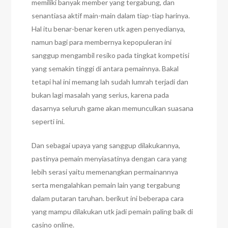
memiliki banyak member yang tergabung, dan
senantiasa aktif main-main dalam tiap-tiap harinya.
Hal itu benar-benar keren utk agen penyedianya,
namun bagi para membernya kepopuleran ini
sanggup mengambil resiko pada tingkat kompetisi
yang semakin tinggi di antara pemainnya. Bakal
tetapi hal ini memang lah sudah lumrah terjadi dan
bukan lagi masalah yang serius, karena pada
dasarnya seluruh game akan memunculkan suasana
seperti ini.
Dan sebagai upaya yang sanggup dilakukannya,
pastinya pemain menyiasatinya dengan cara yang
lebih serasi yaitu memenangkan permainannya
serta mengalahkan pemain lain yang tergabung
dalam putaran taruhan. berikut ini beberapa cara
yang mampu dilakukan utk jadi pemain paling baik di
casino online.