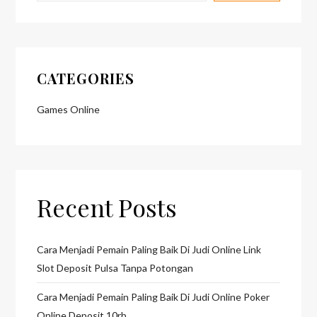
CATEGORIES
Games Online
Recent Posts
Cara Menjadi Pemain Paling Baik Di Judi Online Link
Slot Deposit Pulsa Tanpa Potongan
Cara Menjadi Pemain Paling Baik Di Judi Online Poker
Online Deposit 10rb