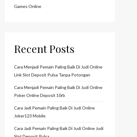
Games Online
Recent Posts
Cara Menjadi Pemain Paling Baik Di Judi Online
Link Slot Deposit Pulsa Tanpa Potongan
Cara Menjadi Pemain Paling Baik Di Judi Online
Poker Online Deposit 10rb
Cara Jadi Pemain Paling Baik Di Judi Online
Joker123 Mobile
Cara Jadi Pemain Paling Baik Di Judi Online Judi
Slot Deposit Pulsa