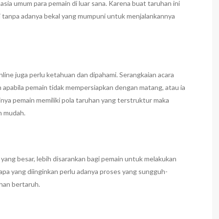
ahasia umum para pemain di luar sana. Karena buat taruhan ini
ti tanpa adanya bekal yang mumpuni untuk menjalankannya
nline juga perlu ketahuan dan dipahami. Serangkaian acara
kan apabila pemain tidak mempersiapkan dengan matang, atau ia
inya pemain memiliki pola taruhan yang terstruktur maka
n mudah.
ang besar, lebih disarankan bagi pemain untuk melakukan
 apa yang diinginkan perlu adanya proses yang sungguh-
han bertaruh.