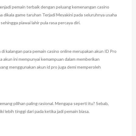
menjadi pemain terbaik dengan peluang kemenangan casino
aha dikala game taruhan Terjadi Meyakini pada seluruhnya usaha
sehingga piawai lahir pula rasa percaya diri.
n di kalangan para pemain casino online merupakan akun ID Pro
la akun ini mempunyai kemampuan dalam memberikan
 yang menggunakan akun id pro juga demi memperoleh
ang pilihan paling rasional. Mengapa seperti itu? Sebab,
 lebih tinggi dari pada ketika jadi pemain biasa.