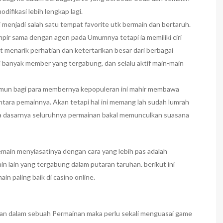
fikasi lebih lengkap lagi.
i menjadi salah satu tempat favorite utk bermain dan bertaruh.
ir sama dengan agen pada Umumnya tetapi ia memiliki ciri
at menarik perhatian dan ketertarikan besar dari berbagai
ki banyak member yang tergabung, dan selalu aktif main-main
amun bagi para membernya kepopuleran ini mahir membawa
antara pemainnya. Akan tetapi hal ini memang lah sudah lumrah
ada dasarnya seluruhnya permainan bakal memunculkan suasana
emain menyiasatinya dengan cara yang lebih pas adalah
lain yang tergabung dalam putaran taruhan. berikut ini
n paling baik di casino online.
an dalam sebuah Permainan maka perlu sekali menguasai game