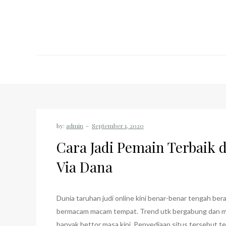
Skip
to
content
by:
admin
Cara Jadi Pemain Terbaik d
Via Dana
Dunia taruhan judi online kini benar-benar tengah be
bermacam macam tempat. Trend utk bergabung dan mem
banyak bettor masa kini. Penyediaan situs tersebut t