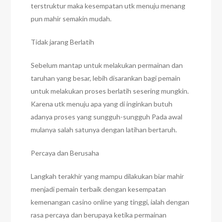
terstruktur maka kesempatan utk menuju menang
pun mahir semakin mudah.
Tidak jarang Berlatih
Sebelum mantap untuk melakukan permainan dan
taruhan yang besar, lebih disarankan bagi pemain
untuk melakukan proses berlatih sesering mungkin.
Karena utk menuju apa yang di inginkan butuh
adanya proses yang sungguh-sungguh Pada awal
mulanya salah satunya dengan latihan bertaruh.
Percaya dan Berusaha
Langkah terakhir yang mampu dilakukan biar mahir
menjadi pemain terbaik dengan kesempatan
kemenangan casino online yang tinggi, ialah dengan
rasa percaya dan berupaya ketika permainan