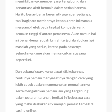
memiliki banyak member yang tergabung, dan
senantiasa aktif bermain dalam setiap harinya.
Hal itu benar-benar keren utk agen penyedianya,
tapi bagi para membernya kepopuleran ini mampu
mengambil efek pada tingkat kompetisi yang
semakin tinggi di antara pemainnya. Akan namun hal
ini benar-benar sudah lumrah terjadi dan bukan lagi
masalah yang serius, karena pada dasarnya
seluruhnya game akan memunculkan suasana
seperti ini.
Dan sebagai upaya yang dapat dilakukannya,
tentunya pemain menyiasatinya dengan cara yang
lebih cocok adalah memenangkan permainannya
serta mengalahkan pemain lain yang tergabung
dalam putaran taruhan. berikut ini beberapa cara
yang mahir dilakukan utk menjadi pemain terbaik di
casino online.