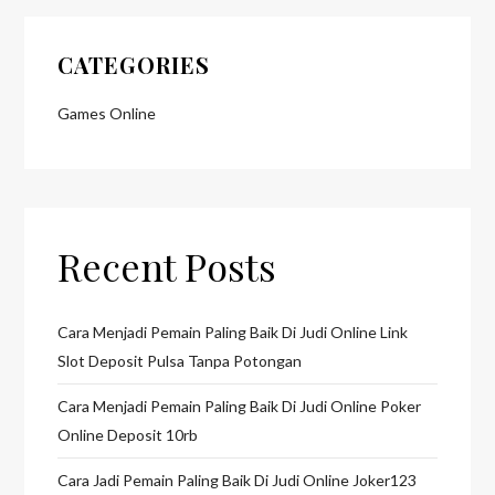
CATEGORIES
Games Online
Recent Posts
Cara Menjadi Pemain Paling Baik Di Judi Online Link
Slot Deposit Pulsa Tanpa Potongan
Cara Menjadi Pemain Paling Baik Di Judi Online Poker
Online Deposit 10rb
Cara Jadi Pemain Paling Baik Di Judi Online Joker123