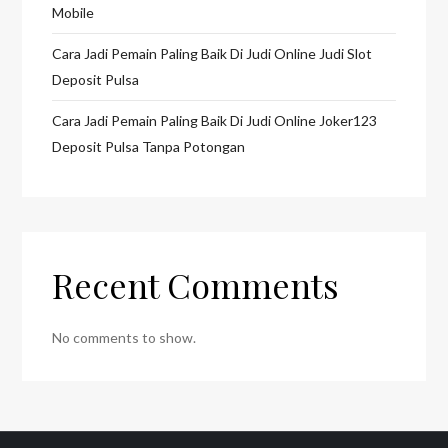
Mobile
Cara Jadi Pemain Paling Baik Di Judi Online Judi Slot
Deposit Pulsa
Cara Jadi Pemain Paling Baik Di Judi Online Joker123
Deposit Pulsa Tanpa Potongan
Recent Comments
No comments to show.