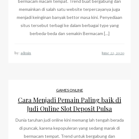
bermacam macam tempat. Trend buat bergabung dan
memainkan di salah satu website terpercayanya juga
menjadi keinginan banyak bettor masa kini. Penyediaan
situs tersebut terbagi ke dalam berbagai type yang
berbeda-beda dan semakin Bermacam […]
by:
admin
GAMES ONLINE
Cara Menjadi Pemain Paling baik di
Judi Online Slot Deposit Pulsa
Dunia taruhan judi online kini memang lah tengah berada
di puncak, karena kepopuleran yang sedang marak di
bermacam tempat. Trend untuk bergabung dan