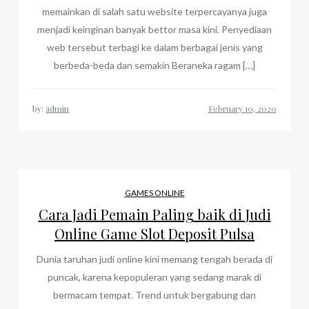
memainkan di salah satu website terpercayanya juga
menjadi keinginan banyak bettor masa kini. Penyediaan
web tersebut terbagi ke dalam berbagai jenis yang
berbeda-beda dan semakin Beraneka ragam […]
by:
admin
GAMES ONLINE
Cara Jadi Pemain Paling baik di Judi
Online Game Slot Deposit Pulsa
Dunia taruhan judi online kini memang tengah berada di
puncak, karena kepopuleran yang sedang marak di
bermacam tempat. Trend untuk bergabung dan